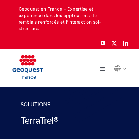
Skip
Geoquest en France – Expertise et
to
expérience dans les applications de
content
remblais renforcés et l’interaction sol-
structure.
Toggle
France
Navigation
À PROPOS
SOLUTIONS
SECTEURS
TerraTrel®
APPLICATIONS