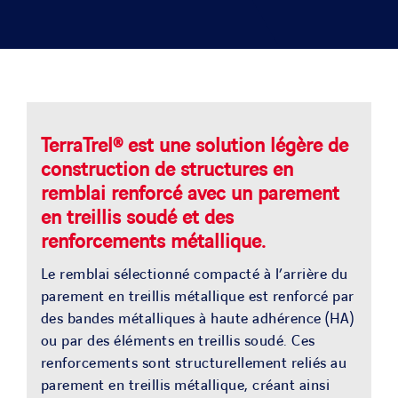
SOLUTIONS
PROJETS
CARRIERE
TerraTrel® est une solution légère de
construction de structures en
remblai renforcé avec un parement
ACTU & MEDIA
en treillis soudé et des
renforcements métallique.
CONTACT
Le remblai sélectionné compacté à l’arrière du
parement en treillis métallique est renforcé par
NOS PAYS
des bandes métalliques à haute adhérence (HA)
ou par des éléments en treillis soudé. Ces
renforcements sont structurellement reliés au
Search
parement en treillis métallique, créant ainsi
for: