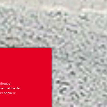
ologies
 permettre de
ux sociaux.