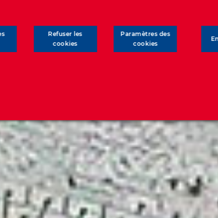
es
Refuser les
Paramètres des
En
cookies
cookies