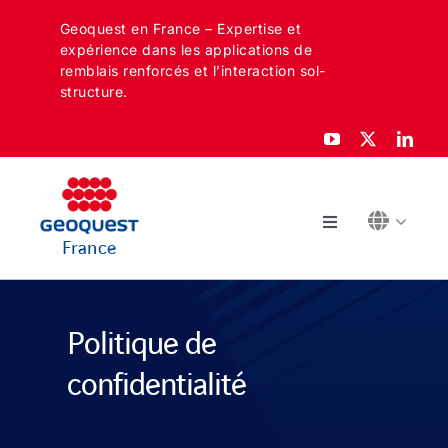
Skip
Geoquest en France – Expertise et
to
expérience dans les applications de
content
remblais renforcés et l’interaction sol-
structure.
Toggle
France
Navigation
À PROPOS
Politique de
SECTEURS
confidentialité
APPLICATIONS