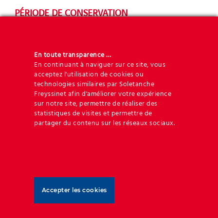
PÉRIODE DE CONSERVATION
Geoquest
ne conservera vos Données Personnelles
que pour la durée nécessaire au regard des finalités
pour lesquelles elles sont traitées, conformément
En toute transparence …
En continuant à naviguer sur ce site, vous
au droit applicable. Ainsi, la durée de conservation
acceptez l'utilisation de cookies ou
de vos Données Personnelles dépendra de la finalité
technologies similaires par Soletanche
de leur traitement, en respectant les règles
Freyssinet afin d'améliorer votre expérience
empiriques suivantes :
sur notre site, permettre de réaliser des
statistiques de visites et permettre de
partager du contenu sur les réseaux sociaux.
gestion de la relation client : 5 ans après la fin
de la relation avec le client ;
la facturation : 10 ans après la fin de l’année
commerciale concernée ;
les comptes : 10 ans après la fin de l’année
commerciale concernée ;
Accepter les cookies
la gestion des demandes d’emploi : 2 ans
après le dernier contact avec le candidat ;