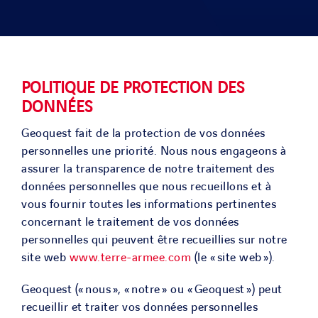
SOLUTIONS
PROJETS
POLITIQUE DE PROTECTION DES
DONNÉES
CARRIERE
Geoquest fait de la protection de vos données
personnelles une priorité. Nous nous engageons à
ACTU & MEDIA
assurer la transparence de notre traitement des
données personnelles que nous recueillons et à
vous fournir toutes les informations pertinentes
CONTACT
concernant le traitement de vos données
personnelles qui peuvent être recueillies sur notre
NOS PAYS
site web
www.terre-armee.com
(le « site web »).
Geoquest (« nous », « notre » ou « Geoquest ») peut
Search
recueillir et traiter vos données personnelles
for: