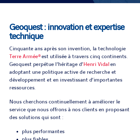
SOLUTIONS
Geoquest : innovation et expertise
PROJETS
technique
Cinquante ans après son invention, la technologie
CARRIERE
Terre Armée®
est utilisée à travers cinq continents.
Geoquest perpétue l’héritage d’
Henri Vidal
en
ACTU & MEDIA
adoptant une politique active de recherche et
développement et en investissant d’importantes
ressources.
CONTACT
Nous cherchons continuellement à améliorer le
service que nous offrons à nos clients en proposant
NOS PAYS
des solutions qui sont :
Search
plus performantes
for:
plus fiables