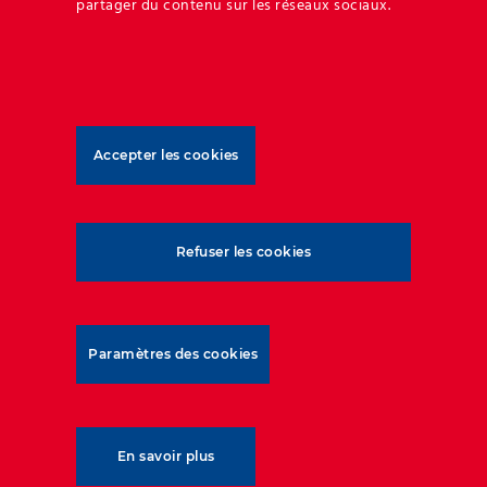
partager du contenu sur les réseaux sociaux.
d’améliorer la qualité des projets, Geoquest
encourage les meilleures pratiques de construction
en diffusant des procédures et recommandations
techniques.
Accepter les cookies
Refuser les cookies
Paramètres des cookies
En savoir plus