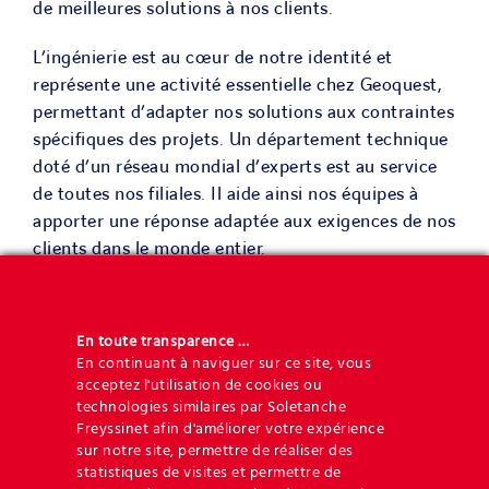
de meilleures solutions à nos clients.
L’ingénierie est au cœur de notre identité et
représente une activité essentielle chez Geoquest,
permettant d’adapter nos solutions aux contraintes
spécifiques des projets. Un département technique
doté d’un réseau mondial d’experts est au service
de toutes nos filiales. Il aide ainsi nos équipes à
apporter une réponse adaptée aux exigences de nos
clients dans le monde entier.
En outre, Geoquest propose ses services tout au
long de la vie des structures pour aider à les
En toute transparence …
préserver ou à s’adapter aux nouvelles demandes
En continuant à naviguer sur ce site, vous
ou exigences réglementaires.
acceptez l'utilisation de cookies ou
technologies similaires par Soletanche
Freyssinet afin d'améliorer votre expérience
L’attention portée par Geoquest à la sécurité fait
sur notre site, permettre de réaliser des
partie intégrante de notre service client. En tant
statistiques de visites et permettre de
que concepteur spécialisé, toujours soucieux