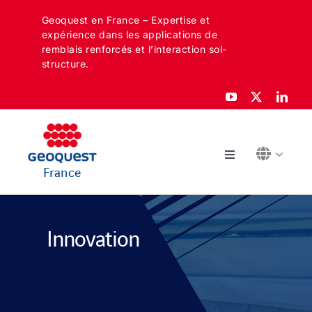
Skip
Geoquest en France – Expertise et
to
expérience dans les applications de
content
remblais renforcés et l’interaction sol-
structure.
Toggle
France
Navigation
À PROPOS
Innovation
SECTEURS
APPLICATIONS