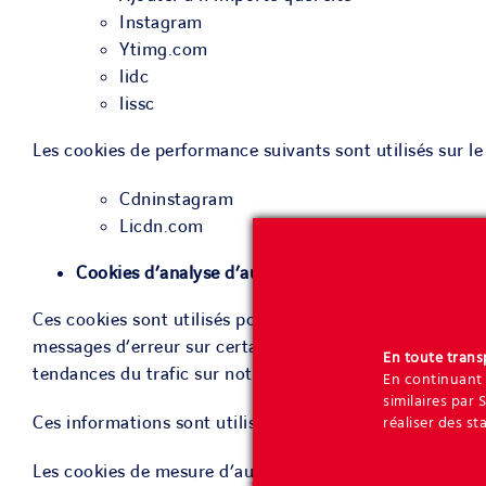
Instagram
Ytimg.com
lidc
lissc
Les cookies de performance suivants sont utilisés sur le
Cdninstagram
Licdn.com
Cookies d’analyse d’audience :
Ces cookies sont utilisés pour recueillir des information
messages d’erreur sur certaines pages. Toutes les inform
En toute tran
tendances du trafic sur notre site web afin d’en amélio
En continuant 
similaires par 
Ces informations sont utilisées uniquement par Soletanc
réaliser des st
Les cookies de mesure d’audience analytique suivants son