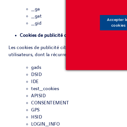
_ga
_gat
Accepter l
_gid
cookies
Cookies de publicité ciblée :
Les cookies de publicité ciblée sont utilisés pour évalu
utilisateurs, dont la récurrence est limitée.
gads
DSID
IDE
test_cookies
APISID
CONSENTEMENT
GPS
HSID
LOGIN_INFO