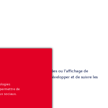
comme les pages les plus visitées ou l’affichage de
lectées dans le seul but de développer et de suivre les
ologies
 permettre de
tiers.
ux sociaux.