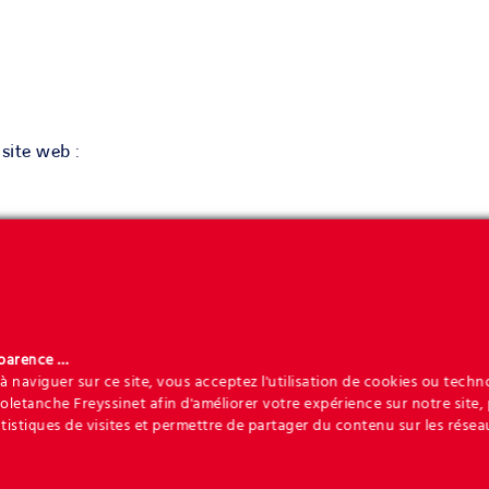
 site web :
s sur la manière dont les visiteurs utilisent notre site web, 
ations recueillies par ces cookies sont anonymes et sont col
sparence …
rer le fonctionnement.
à naviguer sur ce site, vous acceptez l'utilisation de cookies ou techn
Soletanche Freyssinet afin d'améliorer votre expérience sur notre site,
he Freyssinet (Geoquest) et ne sont pas partagées avec des 
atistiques de visites et permettre de partager du contenu sur les résea
t utilisés sur le site web :