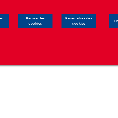
es
Refuser les
Paramètres des
En
cookies
cookies
er l’efficacité d’une campagne publicitaire en permettant l’i