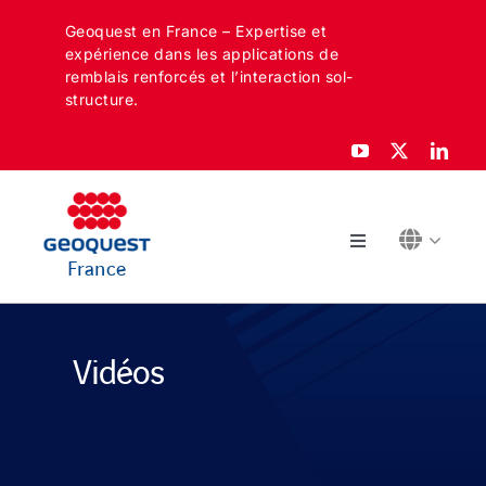
Skip
Geoquest en France – Expertise et
to
expérience dans les applications de
content
remblais renforcés et l’interaction sol-
structure.
Toggle
France
Navigation
À PROPOS
Vidéos
SECTEURS
APPLICATIONS