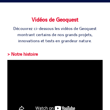
SOLUTIONS
Vidéos de Geoquest
PROJETS
Découvrez ci-dessous les vidéos de Geoquest
montrant certains de nos grands projets,
CARRIERE
innovations et tests en grandeur nature.
> Notre histoire
ACTU & MEDIA
CONTACT
NOS PAYS
Search
for: