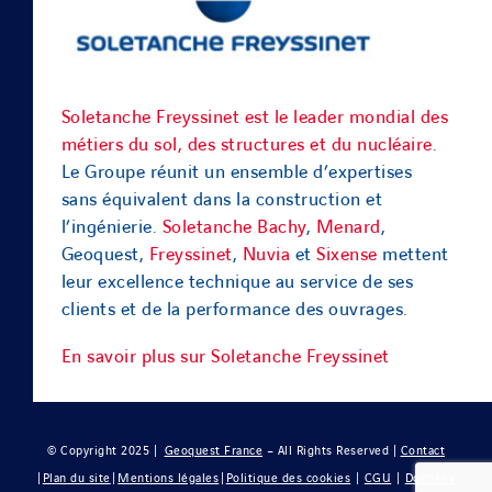
Soletanche Freyssinet est le leader mondial des
métiers du sol, des structures et du nucléaire
.
Le Groupe réunit un ensemble d’expertises
sans équivalent dans la construction et
l’ingénierie.
Soletanche Bachy
,
Menard
,
Geoquest,
Freyssinet
,
Nuvia
et
Sixense
mettent
leur excellence technique au service de ses
clients et de la performance des ouvrages.
En savoir plus sur Soletanche Freyssinet
© Copyright 2025 |
Geoquest France
– All Rights Reserved |
Contact
|
Plan du site
|
Mentions légales
|
Politique des cookies
|
CGU
|
Données