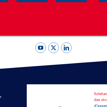
ues sont définies par quatre fonctions correspondant à la fin
rage à concevoir : RETENIR, FRANCHIR, PROTÉGER et RENF
ans, Geoquest a établi les prIncipes des structures en sol re
participé à plus de 100 000 projets dans le monde.
Soletan
e
des str
d’exper