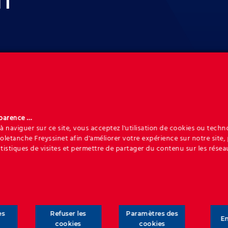
on
sparence …
à naviguer sur ce site, vous acceptez l'utilisation de cookies ou techn
Soletanche Freyssinet afin d'améliorer votre expérience sur notre site,
atistiques de visites et permettre de partager du contenu sur les résea
t s’est forgé un niveau d’expertise et d’expérience inégalés 
es
Refuser les
Paramètres des
En
ns de remblais renforcés et de l’interaction sol-structure. No
cookies
cookies