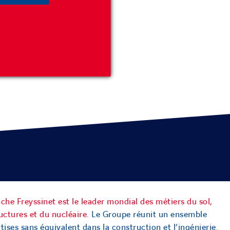
alité de
ORCER.
nforcé et a
che Freyssinet est le leader mondial des métiers du sol,
uctures et du nucléaire
. Le Groupe réunit un ensemble
tises sans équivalent dans la construction et l’ingénierie.