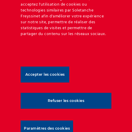
acceptez l'utilisation de cookies ou
technologies similaires par Soletanche
Freyssinet afin d'améliorer votre expérience
sur notre site, permettre de réaliser des
Pologne
Côte d’Ivoire
Da
statistiques de visites et permettre de
juillet 17th, 2023
juillet 17th, 2023
juin
partager du contenu sur les réseaux sociaux.
Accepter les cookies
Refuser les cookies
Geoquest s’est forgé un niveau d’expertise et
d’expérience inégalés dans les applications de
Paramètres des cookies
remblais renforcés et de l’interaction sol-structure.