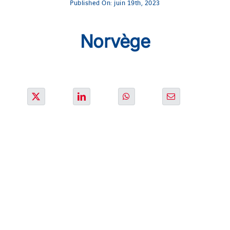
Published On: juin 19th, 2023
SOLUTIONS
Norvège
PROJETS
CARRIERE
ACTU & MEDIA
CONTACT
NOS PAYS
Search
for: