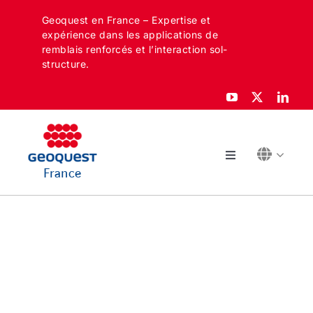
Skip
Geoquest en France – Expertise et
to
expérience dans les applications de
content
remblais renforcés et l’interaction sol-
structure.
Toggle
France
Navigation
À PROPOS
SECTEURS
APPLICATIONS