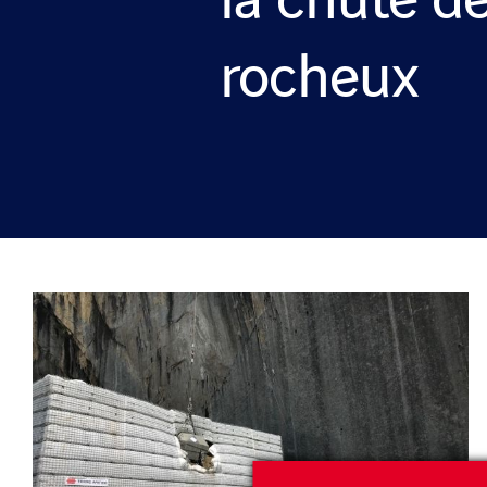
la chute d
rocheux