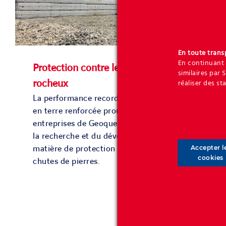
En toute tran
En continuant 
Protection contre les chutes de blocs
similaires par 
rocheux
réaliser des st
La performance record des digues étroites
en terre renforcée prouve que les
entreprises de Geoquest sont à la pointe de
la recherche et du développement en
matière de protection défensive contre les
Accepter l
cookies
chutes de pierres.