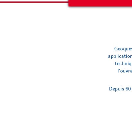
Geoques
applicatio
techniq
l’ouv
Depuis 60 