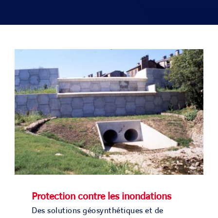
SOLUTIONS
PROJETS
CARRIERE
ACTU & MEDIA
CONTACT
NOS PAYS
Protection contre les inondations
Search
Des solutions géosynthétiques et de
for: