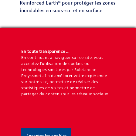
Reinforced Earth® pour protéger les zones
inondables en sous-sol et en surface.
En toute transparence …
En continuant à naviguer sur ce site, vous
acceptez l'utilisation de cookies ou
technologies similaires par Soletanche
Freyssinet afin d'améliorer votre expérience
sur notre site, permettre de réaliser des
statistiques de visites et permettre de
Geoquest s’est forgé un niveau d’expertise et
partager du contenu sur les réseaux sociaux.
d’expérience inégalés dans les applications de
remblais renforcés et de l’interaction sol-structure.
Nos solutions techniques sont définies par quatre
fonctions correspondant à la finalité de l’ouvrage à
concevoir : RETENIR, FRANCHIR, PROTÉGER et
Accepter les cookies