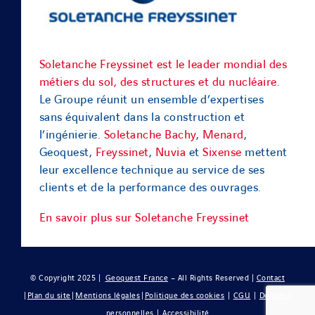
Soletanche Freyssinet est le leader mondial des
métiers du sol, des structures et du nucléaire
.
Le Groupe réunit un ensemble d’expertises
sans équivalent dans la construction et
l’ingénierie.
Soletanche Bachy
,
Menard
,
Geoquest,
Freyssinet
,
Nuvia
et
Sixense
mettent
leur excellence technique au service de ses
clients et de la performance des ouvrages.
En savoir plus sur Soletanche Freyssinet
© Copyright 2025 |
Geoquest France
– All Rights Reserved |
Contact
|
Plan du site
|
Mentions légales
|
Politique des cookies
|
CGU
|
Données
personnelles
|
Accessibilité