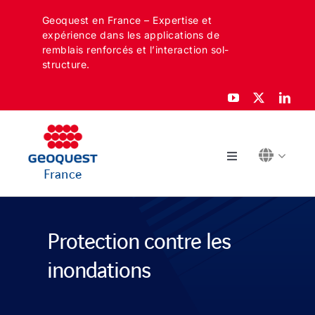
Skip
Geoquest en France – Expertise et
to
expérience dans les applications de
content
remblais renforcés et l’interaction sol-
structure.
Toggle
France
Navigation
À PROPOS
Protection contre les
SECTEURS
inondations
APPLICATIONS