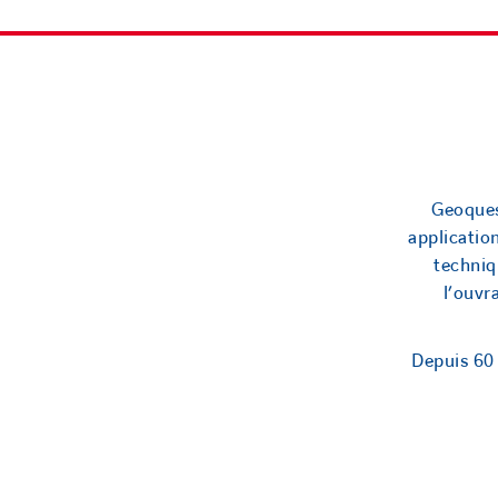
Geoques
applicatio
techniq
l’ouv
Depuis 60 