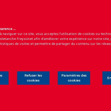
sparence …
à naviguer sur ce site, vous acceptez l'utilisation de cookies ou techn
Soletanche Freyssinet afin d'améliorer votre expérience sur notre site,
atistiques de visites et permettre de partager du contenu sur les résea
Protection contre les inondations
Des solutions géosynthétiques et de
Reinforced Earth® pour protéger les zones
inondables en sous-sol et en surface.
es
Refuser les
Paramètres des
En
cookies
cookies