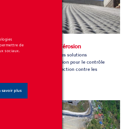
ologies
 permettre de
Protection contre l’érosion
ux sociaux.
Terre Armee fournit des solutions
techniques de protection pour le contrôle
de l'érosion et la protection contre les
affouillements.
 savoir plus