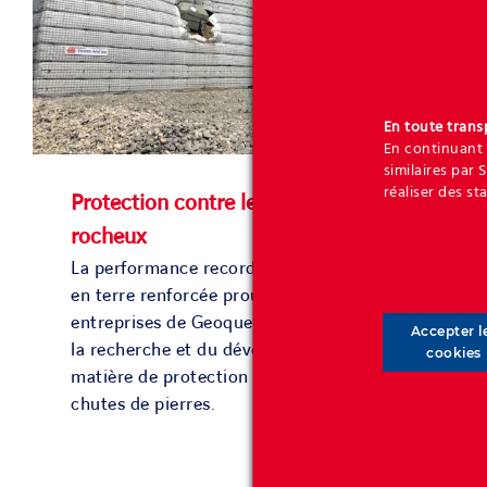
En toute tran
En continuant 
similaires par 
réaliser des st
Protection contre les chutes de blocs
rocheux
La performance record des digues étroites
en terre renforcée prouve que les
entreprises de Geoquest sont à la pointe de
Accepter l
la recherche et du développement en
cookies
matière de protection défensive contre les
chutes de pierres.