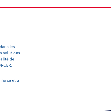
dans les
s solutions
alité de
ORCER.
nforcé et a