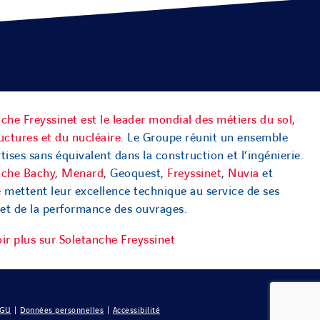
che Freyssinet est le leader mondial des métiers du sol,
uctures et du nucléaire
. Le Groupe réunit un ensemble
tises sans équivalent dans la construction et l’ingénierie.
nche Bachy
,
Menard
, Geoquest,
Freyssinet
,
Nuvia
et
e
mettent leur excellence technique au service de ses
 et de la performance des ouvrages.
ir plus sur Soletanche Freyssinet
GU
|
Données personnelles
|
Accessibilité