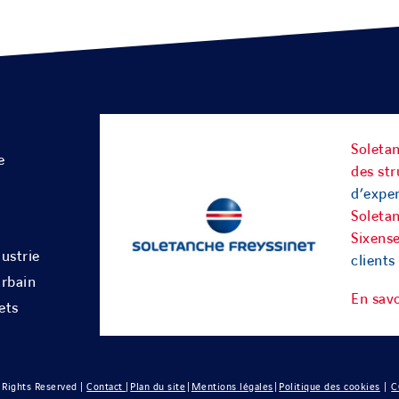
Soletan
e
des str
d’exper
Soleta
Sixens
ustrie
clients
rbain
En savo
ets
 Rights Reserved |
Contact
|
Plan du site
|
Mentions légales
|
Politique des cookies
|
C