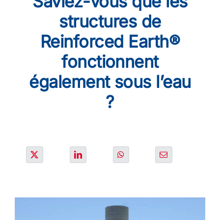
Saviez-vous que les
SOLUTIONS
structures de
Reinforced Earth®
PROJETS
fonctionnent
également sous l’eau
CARRIERE
?
ACTU & MEDIA
CONTACT
NOS PAYS
Search
for: