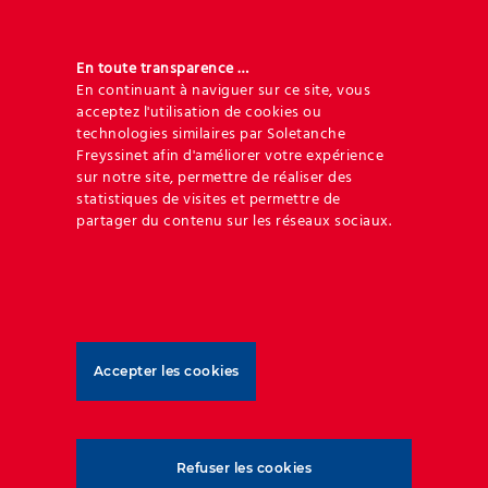
En toute transparence …
En continuant à naviguer sur ce site, vous
acceptez l'utilisation de cookies ou
technologies similaires par Soletanche
Freyssinet afin d'améliorer votre expérience
sur notre site, permettre de réaliser des
statistiques de visites et permettre de
Cliquez sur le document pour en commander
partager du contenu sur les réseaux sociaux.
une copie
Brochure – Barrages et réservoirs
Accepter les cookies
Refuser les cookies