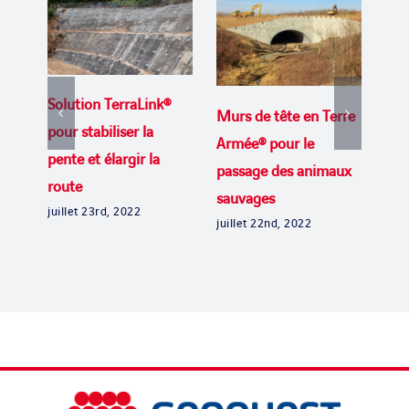
Solution TerraLink®
Murs de tête en Terre
Mur
pour stabiliser la
Armée® pour le
pou
pente et élargir la
passage des animaux
éle
route
sauvages
Las
juillet 23rd, 2022
juillet 22nd, 2022
juil