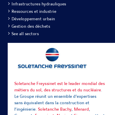
Infrastructures hydrauliques
Ressources et industrie
Développement urbain
Gestion des déchets
See all sectors
Soletanche Freyssinet est le leader mondial des
métiers du sol, des structures et du nucléaire
.
Le Groupe réunit un ensemble d’expertises
sans équivalent dans la construction et
l’ingénierie.
Soletanche Bachy
,
Menard
,