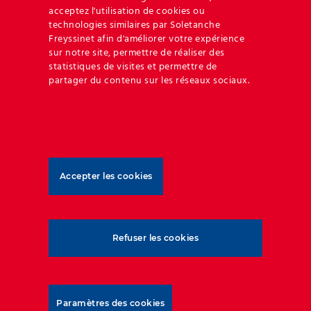
acceptez l'utilisation de cookies ou
technologies similaires par Soletanche
Freyssinet afin d'améliorer votre expérience
sur notre site, permettre de réaliser des
statistiques de visites et permettre de
partager du contenu sur les réseaux sociaux.
Articles associés
Accepter les cookies
Solution TerraLink®
Mur
Célébration des 60 ans
Refuser les cookies
pour stabiliser la
Arm
du brevet d’origine de
pente et élargir la
pas
la Geoquest : Un
route
sau
Voyage à Travers
Paramètres des cookies
juillet 23rd, 2022