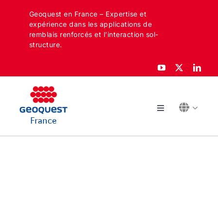
Skip
Geoquest en France – Expertise et
to
expérience dans les applications de
content
remblais renforcés et l’interaction sol-
structure.
Toggle
France
Navigation
À PROPOS
SECTEURS
APPLICATIONS