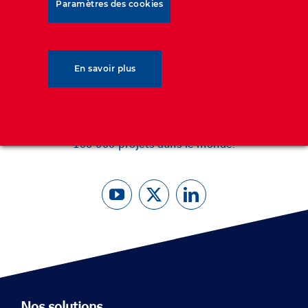
Paramètres des cookies
Nos solutions techniques sont définies par quatre
fonctions correspondant à la finalité de l’ouvrage à
concevoir : RETENIR, FRANCHIR, PROTÉGER et
RENFORCER.
En savoir plus
Depuis 60 ans, Geoquest a établi les prIncipes des
structures en sol renforcé et a participé à plus de
100 000 projets dans le monde.
Nos solutions