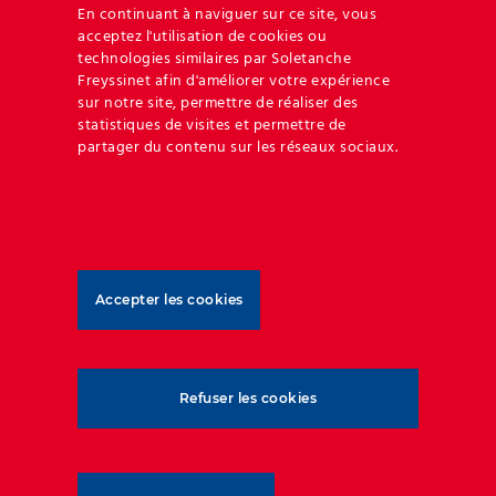
En continuant à naviguer sur ce site, vous
acceptez l'utilisation de cookies ou
technologies similaires par Soletanche
Freyssinet afin d'améliorer votre expérience
Pologne
Côte d’Ivoire
Da
sur notre site, permettre de réaliser des
juillet 17th, 2023
juillet 17th, 2023
juin
statistiques de visites et permettre de
partager du contenu sur les réseaux sociaux.
Accepter les cookies
Refuser les cookies
Geoquest s’est forgé un niveau d’expertise et
d’expérience inégalés dans les applications de
remblais renforcés et de l’interaction sol-structure.