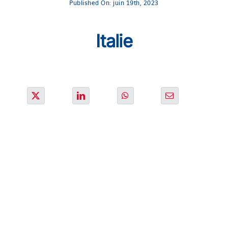
Published On: juin 19th, 2023
SOLUTIONS
Italie
PROJETS
CARRIERE
ACTU & MEDIA
CONTACT
NOS PAYS
Search
for: