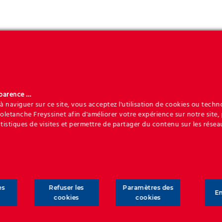
sparence …
à naviguer sur ce site, vous acceptez l'utilisation de cookies ou techn
Articles associés
Soletanche Freyssinet afin d'améliorer votre expérience sur notre site,
atistiques de visites et permettre de partager du contenu sur les résea
es
Refuser les
Paramètres des
En
cookies
cookies