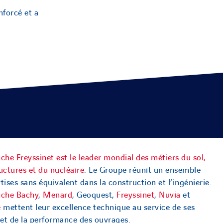
nforcé et a
che Freyssinet est le leader mondial des métiers du sol,
uctures et du nucléaire
. Le Groupe réunit un ensemble
tises sans équivalent dans la construction et l’ingénierie.
nche Bachy
,
Menard
, Geoquest,
Freyssinet
,
Nuvia
et
e
mettent leur excellence technique au service de ses
 et de la performance des ouvrages.