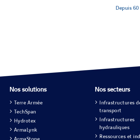
Depuis 60 
Nos solutions
Nos secteurs
Terre Armée
Infrastructures d
transport
TechSpan
Infrastructures
Hydrotex
hydrauliques
ArmaLynk
Ressources et ind
ArmaStone