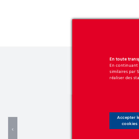
En toute tran
En continuant 
similaires par 
réaliser des st
Accepter l
cookies