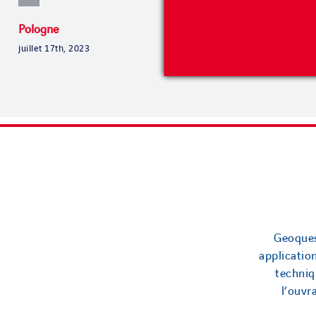
Pologne
Côte d’Ivoire
juillet 17th, 2023
juillet 17th, 20
Geoques
applicatio
techniq
l’ouv