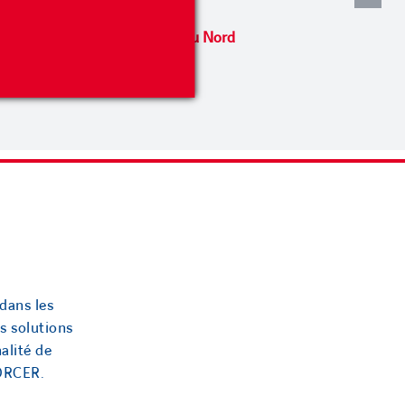
Macédoine du Nord
juin 19th, 2023
dans les
s solutions
alité de
ORCER.