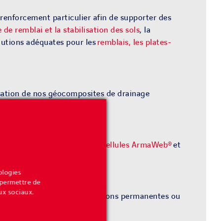
 renforcement particulier afin de supporter des
e de remblai
et la stabilisation des sols
, la
olutions adéquates pour les
remblais, les plates-
isation de nos
géo
composites
de drainage
 solutions utilisant nos
géocellules ArmaWeb®
e
t
ologies
 permettre de
ux sociaux.
Que ce soit pour des applications permanentes ou