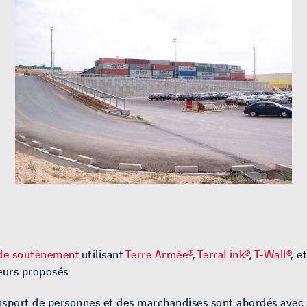
 de soutènement
utilisant
Terre Armée®
,
TerraLink®
,
T-Wall®
, e
eurs proposés.
nsport de personnes et des marchandises sont abordés avec