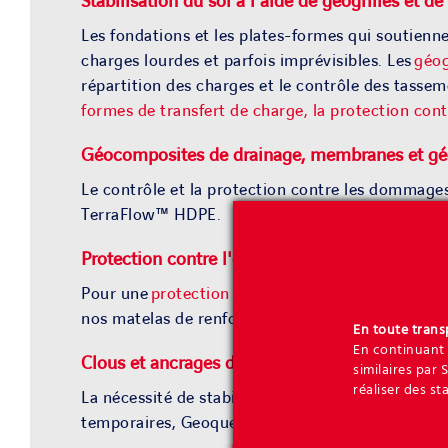
Stabilisation du sol à l'aide de géogrilles et de
Les fondations et les plates-formes qui soutienn
charges lourdes et parfois
imprévisible
s. Les
géog
répartition des charges et le contrôle des tasse
formes de transfert de charge, l
a protection cont
Géoc
omposites
de drainage
, membranes et géot
Le contrôle et la protection contre les dommages 
TerraFlow
™
HDPE.
Protection contre l'érosion
Pour une
protection
robuste
contre l'érosion
, Ge
nos matelas de renforcement du gazon
TerraGre
En toute tran
En continuant 
Clous et ancrages de sol pour un paysage stabi
similaires par 
réaliser des st
La nécessité de
stabiliser
le sol
par clouage
est c
temporaires, Geoquest conçoit
l
es
solutions
Terr