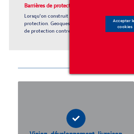
Barrières de protection contre les effets des
av
Lorsqu'on construit dans des zones exposées à d
Accepter l
protection. Geoquest conçoit et fournit des
solu
cookies
de protection contre les
avalanches
.
Vision, développement, livraison
Nos ingénieurs et nos équipes commerciales
travaillent en étroite collaboration avec les
es
représentants des municipalités et d
, et décident ensemble des
services dédiés
meilleures solutions et des mesures à prendre