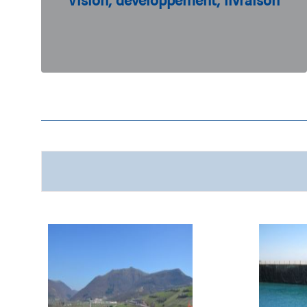
Vision, développement, livraison
la durabilité de
l’intégration et
pour assurer
leurs travaux urbains.