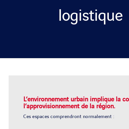
logistique
L’environnement urbain implique la co
l’approvisionnement
de la région.
Ce
s
espace
s
comprendr
ont
normalement :