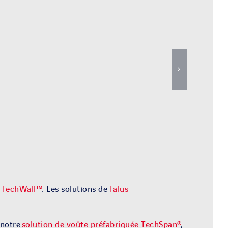
t
TechWall™
. Les solutions de
Talus
 notre
solution de voûte préfabriquée TechSpan®
,