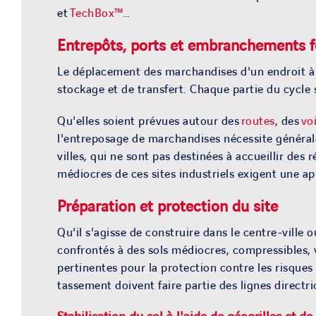
et
TechBox™
…
Entrepôts, ports et embranchements f
Le déplacement des marchandises d'un endroit à l'
stockage et de transfert. Chaque partie du cycle 
Qu'elles soient prévues autour des
routes
, des
vo
l'entreposage de marchandises nécessite générale
villes, qui ne sont pas destinées à accueillir de
médiocres de ces sites industriels exigent une a
Préparation et protection du site
Qu'il s'agisse de construire dans le centre-ville 
confrontés à des sols
médiocre
s, compressibles,
pertinentes pour la protection contre les risqu
es
tassement doivent faire partie des
lignes directr