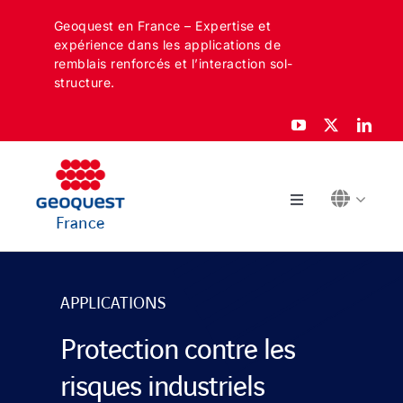
Skip
Geoquest en France – Expertise et
to
expérience dans les applications de
content
remblais renforcés et l’interaction sol-
structure.
Toggle
France
Navigation
À PROPOS
APPLICATIONS
SECTEURS
Protection contre les
APPLICATIONS
risques industriels