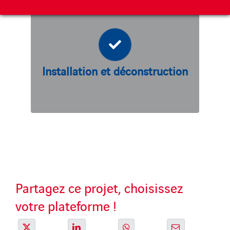
Installation et déconstruction
L’installation et le démontage (pour
) sont
provisoires
les structures
rapides et simples grâce à la légèreté
des matériaux et au peu de matériel
Installation et déconstruction
nécessaire.
Partagez ce projet, choisissez
votre plateforme !