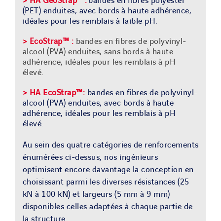
> HA GeoStrap
™
:
bandes en fibres polyester
(PET) enduites, avec bords à haute adhérence,
idéales pour les remblais à faible pH.
> EcoStrap™ :
bandes en fibres de polyvinyl-
alcool (PVA) enduites, sans bords à haute
adhérence, idéales pour les remblais à pH
élevé.
> HA EcoStrap
™
:
bandes en fibres de polyvinyl-
alcool (PVA) enduites, avec bords à haute
adhérence, idéales pour les remblais à pH
élevé.
Au sein des quatre catégories de renforcements
énumérées ci-dessus, nos ingénieurs
optimisent encore davantage la conception en
choisissant parmi les diverses résistances (25
kN à 100 kN) et largeurs (5 mm à 9 mm)
disponibles celles adaptées à chaque partie de
la structure.