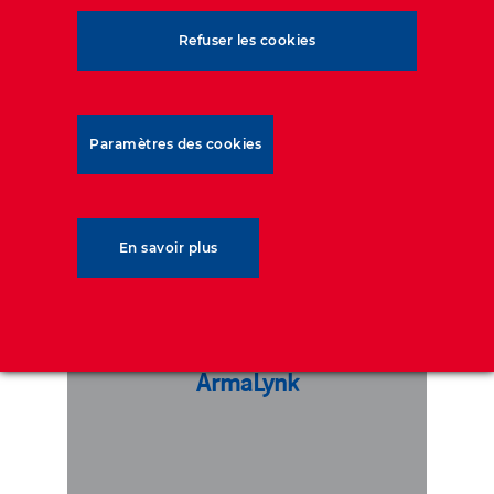
Refuser les cookies
Paramètres des cookies
ArmaLynk
En savoir plus
L’ArmaLynk® est une géogrille de
haute capacité qui peut être utilisée
pour diverses applications de
renforcement de la base et de
ArmaLynk
stabilisation du sol.
DÉCOUVREZ