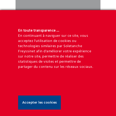
ArmaGrid® BX
En toute transparence …
L’ArmaGrid® BX (PET et PP) est une
En continuant à naviguer sur ce site, vous
géogrille tricotée biaxiale à haute
acceptez l'utilisation de cookies ou
technologies similaires par Soletanche
résistance et faible déformation,
Freyssinet afin d'améliorer votre expérience
fabriquée avec des fils de polyester à
sur notre site, permettre de réaliser des
ArmaGrid® BX
haute ténacité.
statistiques de visites et permettre de
partager du contenu sur les réseaux sociaux.
DÉCOUVREZ
Accepter les cookies