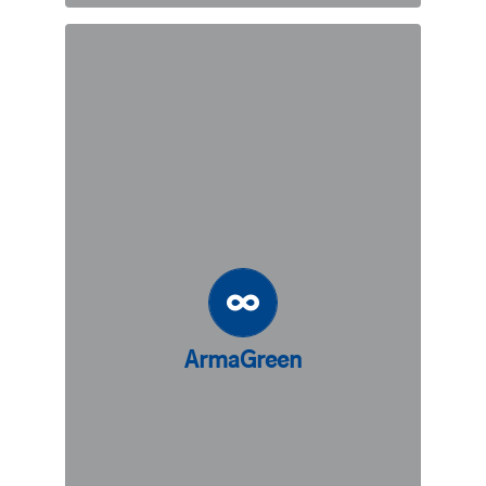
ArmaGreen
est une solution
ArmaGreen®
technique pour les pentes de sol
renforcé qui nécessitent la promotion
de la végétation naturelle le long de la
surface de la pente. Cette solution
durable permet une intégration
ArmaGreen
« verte » optimisée dans les paysages
naturels ou périurbains.
DÉCOUVREZ