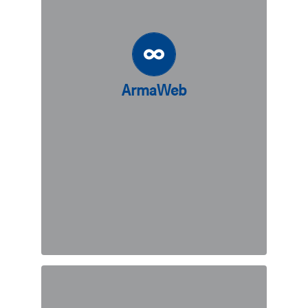
extensible du sol. C’est une réponse
idéale pour les ingénieurs et les
constructeurs qui cherchent à
concevoir ou à installer un système
durable pour le contrôle permanent
ArmaWeb
ou temporaire de l’érosion, la
stabilisation des sols de fondation ou
la distribution contrôlée des charges.
DÉCOUVREZ