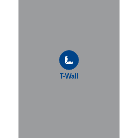
T-Wall
Le T-Wall® est un mur gravitaire
modulaire préfabriqué en béton en
forme de « T ». Cette solution est
parfaitement adaptée pour supporter
de lourdes charges dynamiques et
présente de nombreux avantages,
notamment celui de nécessiter un
T-Wall
volume de remblai globalement plus
faible que d’autres solutions de murs
modulaires.
DÉCOUVREZ