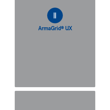
géogrille en polyester tricoté offrant
une capacité de renforcement dans
une seule direction. L’ArmaGrid® UX
convient parfaitement aux
ArmaGrid® UX
applications exigeantes de
renforcement des sols.
DÉCOUVREZ