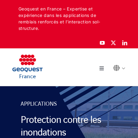
Skip
Geoquest en France – Expertise et
to
expérience dans les applications de
content
remblais renforcés et l’interaction sol-
structure.
Toggle
France
Navigation
À PROPOS
APPLICATIONS
SECTEURS
Protection contre les
APPLICATIONS
inondations