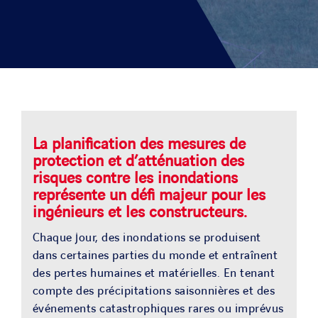
SOLUTIONS
PROJETS
CARRIERE
La planification des mesures de
ACTU & MEDIA
protection et d’atténuation des
risques contre les inondations
représente un défi majeur pour les
CONTACT
ingénieurs et les constructeurs.
Chaque jour, des inondations se produisent
NOS PAYS
dans certaines parties du monde et entraînent
des pertes humaines et matérielles. En tenant
compte des précipitations saisonnières et des
Search
événements catastrophiques rares ou imprévus
for: