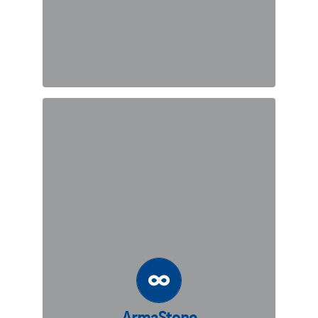
ArmaStone
ArmaStone® est une solution
technique pour les pentes de sol
renforcé et les murs verticaux de type
MSE qui nécessitent un aspect
minéral attrayant le long de la surface
de la pente, soit pour imiter
l’environnement naturel environnant,
soit simplement pour fournir une