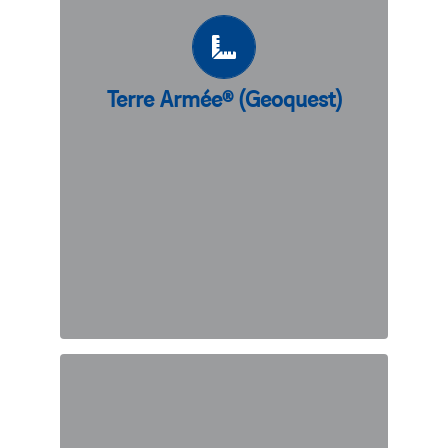
créant une liaison permanente et
prévisible. À l’origine de tous les murs
en terre stabilisée mécaniquement
Terre Armée® (Geoquest)
(TSM) aujourd’hui sur le marché, nous
perfectionnons sans cesse cette
technique ingénieuse.
DÉCOUVREZ