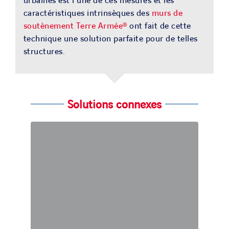
urbaines est l’une de ces mesures et les
caractéristiques intrinsèques des
murs de
soutènement Terre Armée®
ont fait de cette
technique une solution parfaite pour de telles
structures.
Solutions connexes
Terre Armée® (Geoquest)
Notre technique phare, la Terre
Armée®, est basée sur le principe de la
friction entre le sol et les armatures