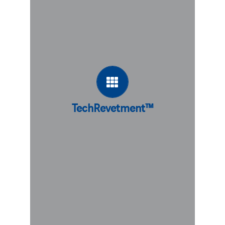
TechRevetment™
Le matelas géosynthétique en béton
coffré TechRevetment™ est largement
utilisé pour la protection des berges
et du lit des rivières. Nos solutions de
protection contre l’érosion sont très
résistantes et durables, garantissant
TechRevetment™
un service à long terme et un
entretien limité.
DÉCOUVREZ