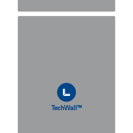
TechWall™
Système de mur de soutènement
préfabriqué, TechWall™ combine les
avantages du contrefort avec la
qualité et l’efficacité du béton
préfabriqué. Très adapté aux sites
dont les capacités portantes du sol
permettent des fondations peu
profondes, TechWall™ peut également
être associé à des solutions de pieux
TechWall™
pour s’adapter à différents types de
sol. Durable, rentable et rapide à
installer, TechWall™ pourrait bien être