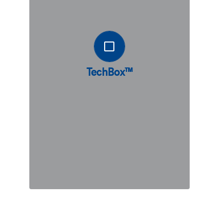
TechBox™ se compose d’éléments de
caissons préfabriqués utilisés pour
construire une structure sous le
remblai. Il permet une installation
rapide et réglementée sur site. La
couverture du sol requise dans les
TechBox™
structures TechBox™ est inférieure à
celle des structures en arc.
DÉCOUVREZ