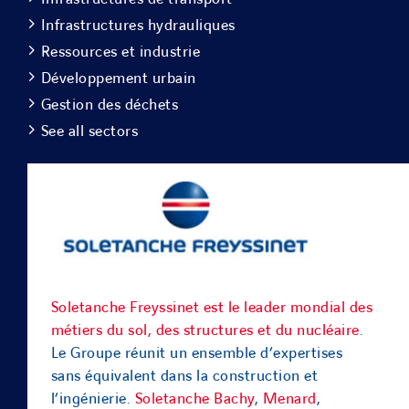
Infrastructures hydrauliques
Ressources et industrie
Développement urbain
Gestion des déchets
See all sectors
Soletanche Freyssinet est le leader mondial des
métiers du sol, des structures et du nucléaire
.
Le Groupe réunit un ensemble d’expertises
sans équivalent dans la construction et
l’ingénierie.
Soletanche Bachy
,
Menard
,