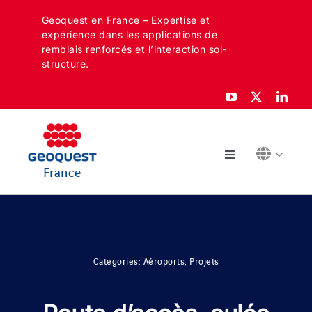
Skip
Geoquest en France – Expertise et
to
expérience dans les applications de
content
remblais renforcés et l’interaction sol-
structure.
Toggle
France
Navigation
À PROPOS
SECTEURS
Categories:
Aéroports
,
Projets
APPLICATIONS