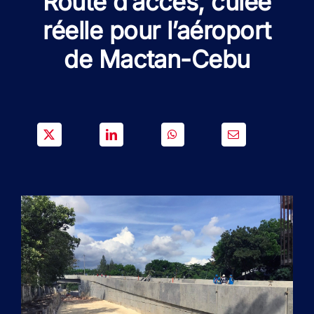
Route d’accès, culée
SOLUTIONS
réelle pour l’aéroport
de Mactan-Cebu
PROJETS
CARRIERE
ACTU & MEDIA
CONTACT
NOS PAYS
Search
for: