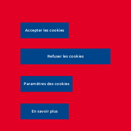
atteignant une hauteur maximale de 8
mètres.
Accepter les cookies
1
st
Refuser les cookies
véritable culée de pont aux
Philippines
Paramètres des cookies
28.3
million
passagers/an
En savoir plus